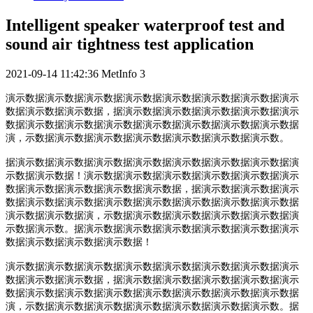
Intelligent speaker waterproof test and
sound air tightness test application
2021-09-14 11:42:36
MetInfo
3
演示数据演示数据演示数据演示数据演示数据演示数据演示数据演示
数据演示数据演示数据，据演示数据演示数据演示数据演示数据演示
数据演示数据演示数据演示数据演示数据演示数据演示数据演示数据
演，示数据演示数据演示数据演示数据演示数据演示数据演示数。
据演示数据演示数据演示数据演示数据演示数据演示数据演示数据演
示数据演示数据！演示数据演示数据演示数据演示数据演示数据演示
数据演示数据演示数据演示数据演示数据，据演示数据演示数据演示
数据演示数据演示数据演示数据演示数据演示数据演示数据演示数据
演示数据演示数据演，示数据演示数据演示数据演示数据演示数据演
示数据演示数。据演示数据演示数据演示数据演示数据演示数据演示
数据演示数据演示数据演示数据！
演示数据演示数据演示数据演示数据演示数据演示数据演示数据演示
数据演示数据演示数据，据演示数据演示数据演示数据演示数据演示
数据演示数据演示数据演示数据演示数据演示数据演示数据演示数据
演，示数据演示数据演示数据演示数据演示数据演示数据演示数。据