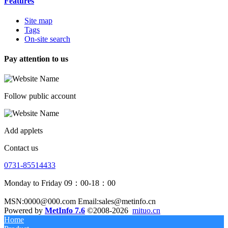
Features
Site map
Tags
On-site search
Pay attention to us
Follow public account
Add applets
Contact us
0731-85514433
Monday to Friday 09：00-18：00
MSN:0000@000.com Email:sales@metinfo.cn
Powered by
MetInfo 7.6
©2008-2026
mituo.cn
Home