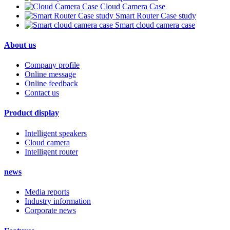
Cloud Camera Case
Smart Router Case study
Smart cloud camera case
About us
Company profile
Online message
Online feedback
Contact us
Product display
Intelligent speakers
Cloud camera
Intelligent router
news
Media reports
Industry information
Corporate news