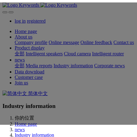
log in
registered
Home page
About us
Company profile
Online message
Online feedback
Contact us
Product display
全部
Intelligent speakers
Cloud camera
Intelligent router
news
全部
Media reports
Industry information
Corporate news
Data download
Customer case
Join us
简体中文
Industry information
你的位置
Home page
news
Industry information