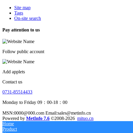
Site map
Tags
On-site search
Pay attention to us
Follow public account
Add applets
Contact us
0731-85514433
Monday to Friday 09：00-18：00
MSN:0000@000.com Email:sales@metinfo.cn
Powered by
MetInfo 7.6
©2008-2026
mituo.cn
Home
Product