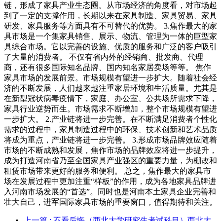
链，形成了家具产业生态圈。从市场经济的角度看，对市场起
到了一定的支撑作用，长期以来在家具制造、家具贸易、家具
研发、家具服务等方面具有不可替代的优势。 3.焦作最大的家
具市场是一个集家具销售、展示、物流、管理为一体的巨型家
具综合市场。它以完善的设施、优质的服务和广泛的客户吸引
了大量的消费者。 不仅有省内外的经销商、批发商、代理
商，还有很多国际知名品牌、国内知名家居卖场等等。 焦作
家具市场的发展前景。市场规模有望进一步扩大。随着社会经
济的不断发展，人们越来越注重家居环境和生活质量。尤其是
在新型冠状病毒疫情下，家庭、办公室、公共场所需求下降，
家具行业逆势而生。市场需求不断增加，整个市场规模有望进
一步扩大。 2.产业链将进一步完善。在不断满足消费者个性化
需求的过程中，家具制造过程中的环保、技术创新和艺术品质
将成为重点，产业链将进一步完善。 3.形成市场品牌效应随着
市场的不断成熟和发展，焦作市场的品牌效应将进一步提升，
成为打造河南省乃至全国家具产业强区的重要力量，为棚改和
租赁市场带来更好的服务和便利。 总之，焦作最大的家具市
场在发展过程中更加注重“样板”的作用，成为各地家具品牌进
入河南市场发展的“首选”。同时也是河南本土家具企业完善和
壮大自己，进军国际家具市场的重要窗口，值得期待和关注。
上一篇
: 不看后悔（西北大学研究生考试科目）西北大