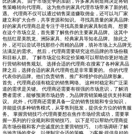
比的家具。 由于市场竞争的加剧，许多家具制造商决定将销
售策略转向代理商。 这为焦作的家具代理市场带来了新的机
遇。 代理商不仅可以通过销售渠道赚取佣金，还可以与厂家
建立和扩大合作，共享资源和知识。 寻找高质量的家具品牌:
好的家具代理商总是专注于寻找高质量的家具制造商。 想要
在这个市场立足，首先要了解焦作的主要家具品牌。 这其中
包括红星美凯龙、洲际家具、经典家具等知名品牌。 除此之
外，还可以尝试寻找那些小而精的品牌，填补市场上大品牌无
法满足的需求。 然后，代理商需要研究这些品牌的市场份额
和目标人群。 了解市场定位和定价策略可以帮助你更好地进
行营销和销售规划。 选择合适的代理商:在搜索了各种家具品
牌之后，选择合适的家具代理商也是非常重要的。 你的代理
代表你的品牌。他们负责销售、推广和维护你的品牌形象。
首先，代理商必须有稳定的销售网络。 这种对稳定和广泛渠
道的需求是关键。 代理商还需要有很强的市场意识，了解消
费者需求，能够预测市场趋势，为品牌营销策略提供支持和建
议。 此外，代理商还需要具备一定的销售技能和专业知识，
并能提供多种销售模式，从零售到批发，提供全方位的销售服
务。 掌握营销技巧:代理商要想在焦作市场经营成功，需要掌
握一系列的行业规则和营销技巧。 以下是可以帮助代理商提
高市场份额和客户忠诚度的主要营销技巧。 1)市场调研:了解
当地市场的变化，以便制定合适的策略。 2)客服:提供良好的