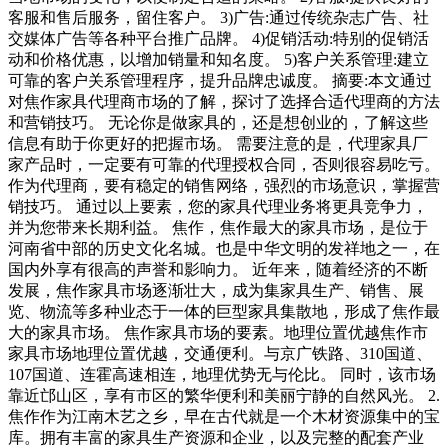
客服和售后服务，留住客户。 3)广告:通过传统杂志广告、社
交媒体广告等各种平台推广品牌。 4)促销活动:特别的促销活
动和价格优惠，以增加销量和知名度。 5)客户关系管理:建立
可靠的客户关系管理程序，提升品牌忠诚度。 摘要:本文通过
对焦作家具代理商市场的了解，探讨了选择合适代理商的方法
和营销技巧。 无论你是做家具的，还是想创业的，了解这些
信息有助于你更好的把握市场。 需要注意的是，代理家具厂
家产品时，一定要有可靠的代理授权合同，否则很容易吃亏。
作为代理商，要有稳定的销售网络，强烈的市场意识，掌握营
销技巧。 通过以上要素，您的家具代理业务将更具竞争力，
并为您带来长期利益。 焦作，焦作最大的家具市场，是位于
河南省中部的历史文化名城。也是中华文明的发祥地之一，在
国内外享有很高的声誉和影响力。 近年来，随着经济的不断
发展，焦作家具市场逐渐壮大，成为集家具生产、销售、展
览、物流等多种业态于一体的巨型家具集散地，形成了焦作最
大的家具市场。 焦作家具市场的要素。地理位置优越焦作市
家具市场地理位置优越，交通便利。与京广铁路、310国道、
107国道、连霍高速相连，地理优势无与伦比。 同时，该市场
靠近邙山区，享有市区的繁华便利和美丽宁静的自然风光。 2.
焦作作为江南木艺之乡，早在古代就是一个木材资源集中的宝
库。拥有丰富的家具生产资源和企业，以及完整的配套产业