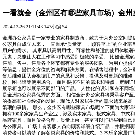
一看就会（金州区有哪些家具市场）金州
2024-12-26 21:11:43
147小编
54
金洲办公家具是一家专业的家具制造商，致力于为办公空间提供
公家具自成立以来，一直秉承“质量第一，顾客至上”的企业宗
用户的需求。 其家具以高耐用性、可靠性和舒适的使用体验著
元素，总能让人在工作学习中感受到极致的享受。 比如金洲家
售前、售中、售后各个环节都有专业的服务团队，为用户提供
等信息，提供全方位的咨询和解决方案。在销售过程中，金洲
售后维修团队会根据用户的意见和反馈，提供及时更新的维修
校、图书馆等使用场合。 而且根据不同的需求和特点，定制详
展示柜也可以展示不同部门的产品。 人性化的设计和在不同场
是金洲办公家具优秀的方面。 相信金洲办公家具将秉承客户至
的提高和社会经济的发展，现代人对家居生活的需求越来越高
繁琐的事情。 那么，金州区有哪些家具市场呢？下面为大家详
拥有100多家家具生产企业，涉及实木家具、板式家具、中式
品牌家具，而且价格合理，质量上乘，甚至可以打折买到自己喜欢
办公家具。 广场上有客服人员向顾客详细介绍产品，并根据顾
消费者可以清楚了解各类家具的价格和款式。 3.木乐多家居