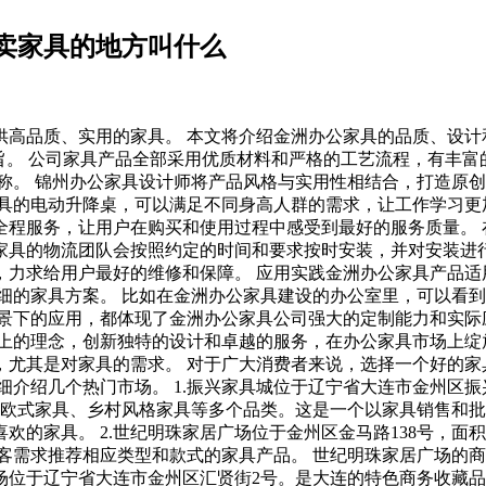
卖家具的地方叫什么
高品质、实用的家具。 本文将介绍金洲办公家具的品质、设计
旨。 公司家具产品全部采用优质材料和严格的工艺流程，有丰
称。 锦州办公家具设计师将产品风格与实用性相结合，打造原创
具的电动升降桌，可以满足不同身高人群的需求，让工作学习更
全程服务，让用户在购买和使用过程中感受到最好的服务质量。 
家具的物流团队会按照约定的时间和要求按时安装，并对安装进
，力求给用户最好的维修和保障。 应用实践金洲办公家具产品适
细的家具方案。 比如在金洲办公家具建设的办公室里，可以看
景下的应用，都体现了金洲办公家具公司强大的定制能力和实际
上的理念，创新独特的设计和卓越的服务，在办公家具市场上绽
，尤其是对家具的需求。 对于广大消费者来说，选择一个好的家
细介绍几个热门市场。 1.振兴家具城位于辽宁省大连市金州区振
和欧式家具、乡村风格家具等多个品类。这是一个以家具销售和批
的家具。 2.世纪明珠家居广场位于金州区金马路138号，面积
客需求推荐相应类型和款式的家具产品。 世纪明珠家居广场的
广场位于辽宁省大连市金州区汇贤街2号。是大连的特色商务收藏