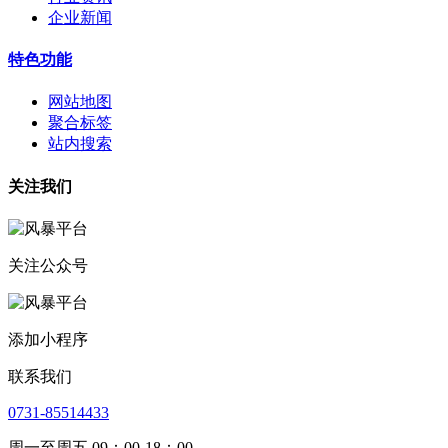
企业新闻
特色功能
网站地图
聚合标签
站内搜索
关注我们
关注公众号
添加小程序
联系我们
0731-85514433
周一至周五 09：00-18：00