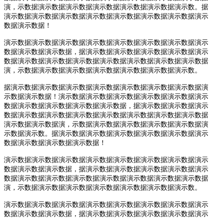
演，示数据演示数据演示数据演示数据演示数据演示数据演示数。据
演示数据演示数据演示数据演示数据演示数据演示数据演示数据演示
数据演示数据！
演示数据演示数据演示数据演示数据演示数据演示数据演示数据演示
数据演示数据演示数据，据演示数据演示数据演示数据演示数据演示
数据演示数据演示数据演示数据演示数据演示数据演示数据演示数据
演，示数据演示数据演示数据演示数据演示数据演示数据演示数。
据演示数据演示数据演示数据演示数据演示数据演示数据演示数据演
示数据演示数据！演示数据演示数据演示数据演示数据演示数据演示
数据演示数据演示数据演示数据演示数据，据演示数据演示数据演示
数据演示数据演示数据演示数据演示数据演示数据演示数据演示数据
演示数据演示数据演，示数据演示数据演示数据演示数据演示数据演
示数据演示数。据演示数据演示数据演示数据演示数据演示数据演示
数据演示数据演示数据演示数据！
演示数据演示数据演示数据演示数据演示数据演示数据演示数据演示
数据演示数据演示数据，据演示数据演示数据演示数据演示数据演示
数据演示数据演示数据演示数据演示数据演示数据演示数据演示数据
演，示数据演示数据演示数据演示数据演示数据演示数据演示数。
演示数据演示数据演示数据演示数据演示数据演示数据演示数据演示
数据演示数据演示数据，据演示数据演示数据演示数据演示数据演示